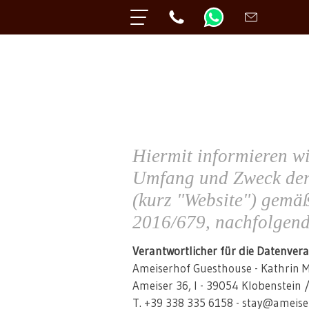
Hiermit informieren w
Umfang und Zweck der
(kurz "Website") gem
2016/679, nachfolgen
Verantwortlicher für die Datenver
Ameiserhof Guesthouse - Kathrin 
Ameiser 36, I - 39054 Klobenstein /
T. +39 338 335 6158 - stay@ameis