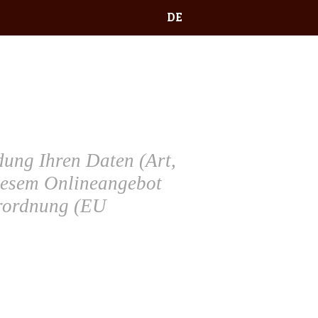
DE
ung Ihren Daten (Art,
iesem Onlineangebot
erordnung (EU