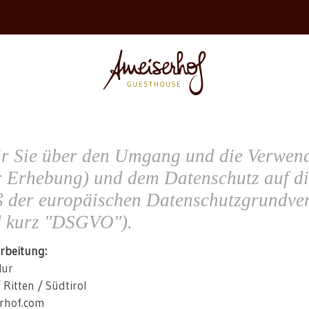
ir Sie über den Umgang und die Verwend
 Erhebung) und dem Datenschutz auf d
äß der europäischen Datenschutzgrundv
d kurz "DSGVO").
arbeitung:
Mur
 Ritten / Südtirol
erhof.com