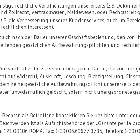
onstige rechtliche Verpflichtungen unsererseits (z.B. Dokume
d Zollrecht, Vertragswesen, Meldewesen, oder Rechtsstreitig
(z.B. die Verbesserung unseres Kundenservices, auch im Berei
chtlichen Interessen).
 sich nach der Dauer unserer Geschäftsbeziehung, den von Ih
eltenden gesetzlichen Aufbewahrungspflichten und rechtlic
h Auskunft über Ihre personenbezogenen Daten, die von uns ge
cht auf Widerruf, Auskunft, Löschung, Richtigstellung, Ein
dem keine gesetzliche Aufbewahrungspflicht unsererseits ge
Daten unwiderruflich gelöscht, sofern nicht übergeordnete ge
 Rechten als Betroffene kontaktieren Sie uns bitte unter de
 Beschwerden ist als Aufsichtsbehörde der „Garante per la pro
 n. 121 00186 ROMA, Fax: (+39) 06.69677.3785, Telefon: (+39) 