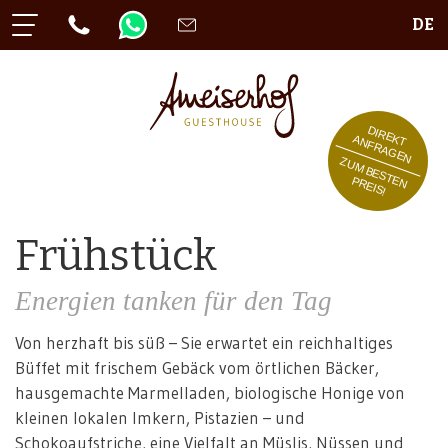
DE
DIREKT
ANFRAGEN
ZUM BESTEN
PREIS!
Frühstück
Energien tanken für den Tag
Von herzhaft bis süß – Sie erwartet ein reichhaltiges
Büffet mit frischem Gebäck vom örtlichen Bäcker,
hausgemachte Marmelladen, biologische Honige von
kleinen lokalen Imkern, Pistazien – und
Schokoaufstriche, eine Vielfalt an Müslis, Nüssen und