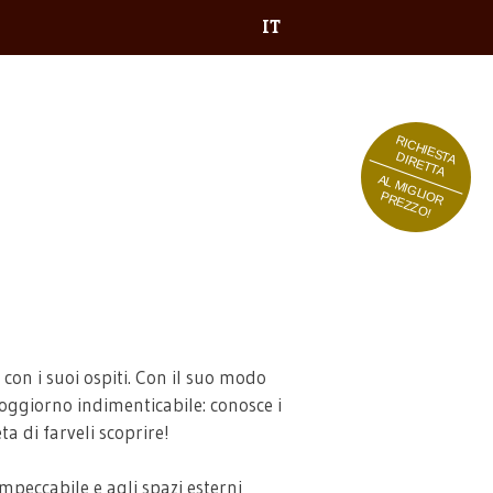
IT
RICHIESTA
DIRETTA
AL MIGLIOR
PREZZO!
con i suoi ospiti. Con il suo modo
soggiorno indimenticabile: conosce i
eta di farveli scoprire!
impeccabile e agli spazi esterni