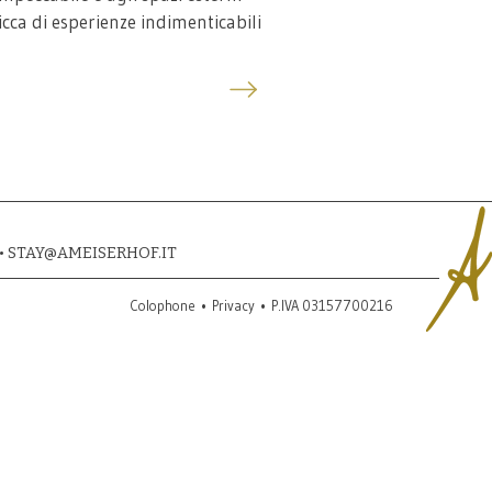
cca di esperienze indimenticabili
•
STAY@AMEISERHOF.IT
Colophone
•
Privacy
•
P.IVA 03157700216